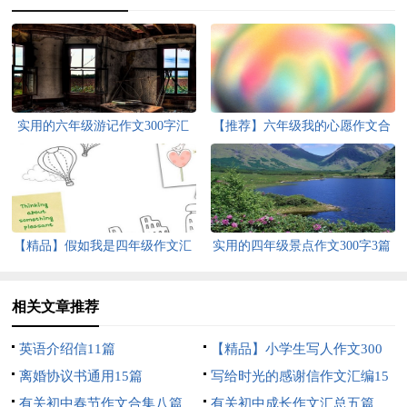
实用的六年级游记作文300字汇
【推荐】六年级我的心愿作文合
编6篇
集10篇
【精品】假如我是四年级作文汇
实用的四年级景点作文300字3篇
总七篇
相关文章推荐
英语介绍信11篇
【精品】小学生写人作文300
离婚协议书通用15篇
字合集六篇
写给时光的感谢信作文汇编15
有关初中春节作文合集八篇
篇
有关初中成长作文汇总五篇