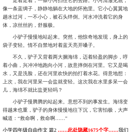
走着走着，一条小河挡住它的去路。小河清澈见底，
像一条蓝绸子，静静地躺在大地的怀抱里。它小心翼翼地
趟水过河，一不小心，被石头绊倒。河水冲洗着它的身
体，凉丝丝的，舒服极。
小驴子慢慢地站起来。突然，他惊奇地发现，身上的
袋子变轻。情不自禁地对着蓝天亮开嗓子。
不久，驴子又背着两大捆海绵，迈着轻盈的脚步，哼
着小曲，兴冲冲地跑向小河，故意摔倒在河里。它又是喝
水，又是洗脸，还在河里欢快的拍打着水花。得意地想：
上次，我在河里呆一会盐就变轻。这次我在水里多呆一会
儿，海绵不就比盐更轻吗？
小驴子慢腾腾的站起来。意想不到的事发生。海绵变
得越来也重，驴子的身体慢慢地往下沉，它害怕极，大声
喊道：“救命啊，救命啊……”
小学四年级自由作文 篇2
……此处隐藏1675个字……
我们