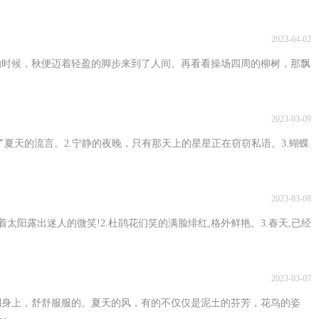
2023-04-02
的时候，秋便迈着轻盈的脚步来到了人间。再看看操场四周的柳树，那飘
2023-03-09
了夏天的流言。2.宁静的夜晚，只有那天上的星星正在窃窃私语。3.蝴蝶
2023-03-08
太阳露出迷人的微笑!2.杜鹃花们笑的满脸绯红,格外鲜艳。3.春天,已经
2023-03-07
到身上，舒舒服服的。夏天的风，有的不仅仅是泥土的芬芳，花鸟的姿