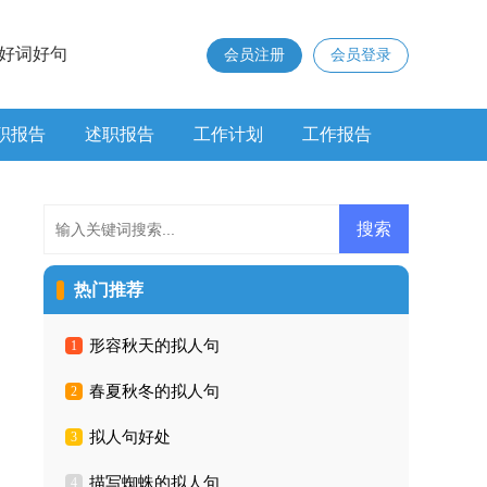
好词好句
会员注册
会员登录
职报告
述职报告
工作计划
工作报告
热门推荐
形容秋天的拟人句
1
春夏秋冬的拟人句
2
拟人句好处
3
描写蜘蛛的拟人句
4