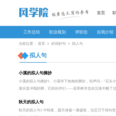
首页
工作总结
职业规划
求职信
自我介绍
>
>
当前位置：
首页
好词好句
拟人句
工作方案
拟人句
小溪的拟人句摘抄
小溪的拟人句摘抄1、小溪停下匆匆的脚步，轻声问：“石头
溪水直冲我的脚，它的伙伴们——花草树木也在沉迷中醒了过.
秋天的拟人句
秋天的拟人句1.中秋夜，圆月身披一袭盛装，仪态万千得向世