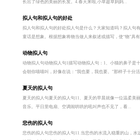
长出了绿色的美丽的长发。4.春天来啦,小草趁草妈妈...
拟人句和拟人句的好处
拟人句和拟人句的好处拟人句是什么？大家知道吗？拟人句
童话是想象。根据想象将物当做人来叙述或描写，使“物”具有..
动物拟人句
动物拟人句动物拟人句1描写动物拟人句：1、小猫的鼻子是
会朝你喵喵叫，好像在说：“我也要，我也要。”那样子十分活..
夏天的拟人句
夏天的拟人句夏天的拟人句11、夏天的早晨就像一位温柔美
音乐。平日里电扇、空调闹哄哄的吼叫声也不见了，看...
悲伤的拟人句
悲伤的拟人句悲伤的拟人句11.当悲伤的水流入稳重的山，