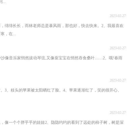
..
2023-02-27
雨，绵绵长长，而林老师总是暴风雨，那也好，快去快来。2、我最喜欢
，在...
2023-02-27
沙沙像音乐家悄然拔动琴弦,又像蚕宝宝在悄然吞食桑叶……2、哦!春雨
2023-02-27
方。3、枝头的苹果被太阳晒红了脸。4、苹果逐渐红了，笑的很开心。
2023-02-27
上，像一个个胖乎乎的娃娃2、隐隐约约的看到了远处的柿子树，树是深