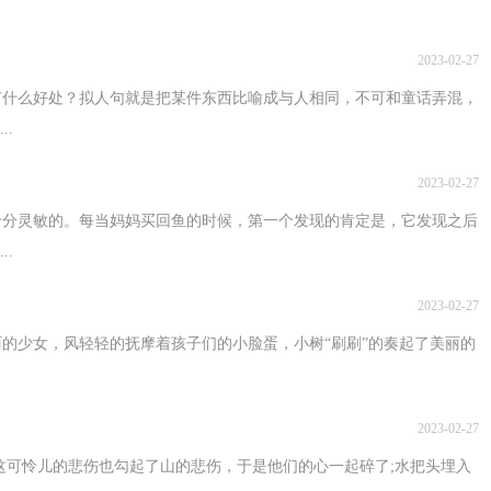
2023-02-27
有什么好处？拟人句就是把某件东西比喻成与人相同，不可和童话弄混，
.
2023-02-27
十分灵敏的。每当妈妈买回鱼的时候，第一个发现的肯定是，它发现之后
.
2023-02-27
丽的少女，风轻轻的抚摩着孩子们的小脸蛋，小树“刷刷”的奏起了美丽的
2023-02-27
水这可怜儿的悲伤也勾起了山的悲伤，于是他们的心一起碎了;水把头埋入