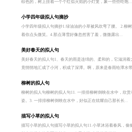
棕色的，树上挂着一个个红似火焰的小灯笼，象一些些吃饱...
小学四年级拟人句摘抄
小学四年级拟人句摘抄1.绿油油的小草被风吹弯了腰。 2.
着你点头微笑。4.那点薄雪好像忽然害了羞，微微露出...
美好春天的拟人句
美好春天的拟人句1、春天的雨是连绵的、柔和的，它滋润着
竟悄悄地汇成了小河，积成了深潭。啊，原来是春雨给潭水带来
柳树的拟人句
柳树的拟人句柳树的拟人句11. 一排排柳树倒映在水中，欣
姿。3. 一排排柳树倒映在水中，好似正在炫耀自己那长长...
描写小草的拟人句
描写小草的拟人句描写小草的拟人句11.小草沐浴着春风，偷偷