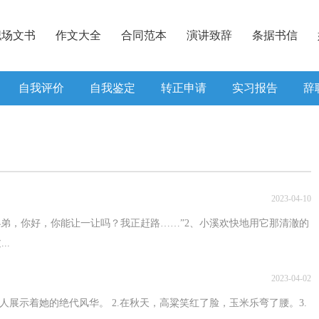
职场文书
作文大全
合同范本
演讲致辞
条据书信
自我评价
自我鉴定
转正申请
实习报告
辞
2023-04-10
小弟，你好，你能让一让吗？我正赶路……”2、小溪欢快地用它那清澈的
..
2023-04-02
人展示着她的绝代风华。 2.在秋天，高粱笑红了脸，玉米乐弯了腰。3.