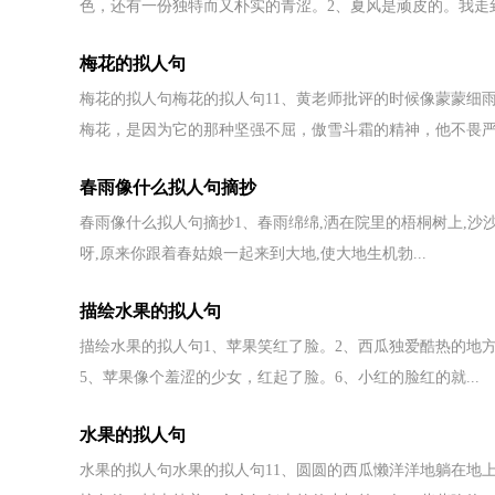
色，还有一份独特而又朴实的青涩。2、夏风是顽皮的。我走到.
梅花的拟人句
梅花的拟人句梅花的拟人句11、黄老师批评的时候像蒙蒙细
梅花，是因为它的那种坚强不屈，傲雪斗霜的精神，他不畏严寒
春雨像什么拟人句摘抄
春雨像什么拟人句摘抄1、春雨绵绵,洒在院里的梧桐树上,沙
呀,原来你跟着春姑娘一起来到大地,使大地生机勃...
描绘水果的拟人句
描绘水果的拟人句1、苹果笑红了脸。2、西瓜独爱酷热的地
5、苹果像个羞涩的少女，红起了脸。6、小红的脸红的就...
水果的拟人句
水果的拟人句水果的拟人句11、圆圆的西瓜懒洋洋地躺在地