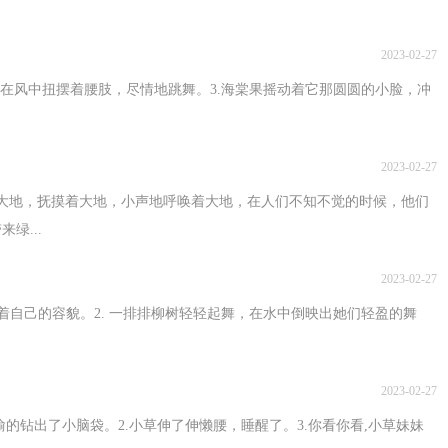
2023-02-27
柳树在风中扭摆着腰肢，尽情地跳舞。3.海棠果摇动着它那圆圆的小脸，冲
2023-02-27
大地，抚摸着大地，小声地呼唤着大地，在人们不知不觉的时候，他们
绿...
2023-02-27
赏着自己的容貌。2. 一排排柳树轻轻起舞，在水中倒映出她们轻盈的舞
2023-02-27
的钻出了小脑袋。2.小草伸了伸懒腰，睡醒了。3.你看你看,小草妹妹