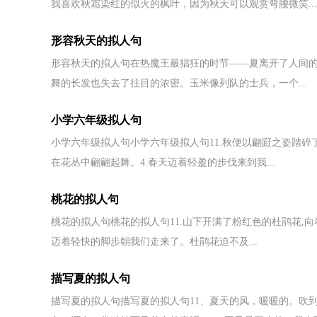
我喜欢秋霜染红的似火的枫叶，因为秋天可以观赏弯腰微笑...
形容秋天的拟人句
形容秋天的拟人句在热魔王最猖狂的时节——夏离开了人间
舞的长发也失去了往目的浓密。玉米像列队的士兵，一个...
小学六年级拟人句
小学六年级拟人句小学六年级拟人句11.秋便以翩跹之姿踏碎
在花丛中翩翩起舞。4.春天迈着轻盈的步伐来到我...
桃花的拟人句
桃花的拟人句桃花的拟人句11.山下开满了粉红色的杜鹃花,向着
迈着轻快的脚步朝我们走来了。杜鹃花迫不及...
描写夏的拟人句
描写夏的拟人句描写夏的拟人句11、夏天的风，暖暖的。吹