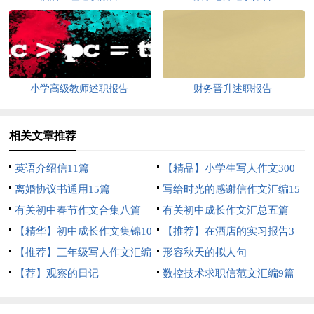
小学高级教师述职报告
财务晋升述职报告
相关文章推荐
英语介绍信11篇
【精品】小学生写人作文300
离婚协议书通用15篇
字合集六篇
写给时光的感谢信作文汇编15
有关初中春节作文合集八篇
篇
有关初中成长作文汇总五篇
【精华】初中成长作文集锦10
【推荐】在酒店的实习报告3
篇
【推荐】三年级写人作文汇编
篇
形容秋天的拟人句
7篇
【荐】观察的日记
数控技术求职信范文汇编9篇