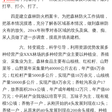
打早、打小、打了。
四是建立森林防火档案卡。为把森林防火工作搞细，
把基本情况摸透，充分了解各区域基本情况，做到森林防
火有的放矢。20xx年秋季对各区域的坟头及疯、傻、痴、
呆人员做了进一步调查，摸底并填表建档。
六、转变观念，科学引导，利用资源优势发展多
种经营产业XXX林场的多种经营产业主要以种植业、养殖
业、采集业为主。森林食品主要有山核桃、红松籽、山野
菜等，山野菜年采集量约40000公斤左右，年产值6万余
元；红松籽产量5000多公斤，实现产值10万余元，山核桃
产量50000多公斤，实现产值8万余元；养蛙沟系业户17
户，放养面积20xx公顷，年产成年雌蛙12万只，年产值60
万元；中药材产业我场以培育平贝、五味子为主，现有规
模5公顷；养狍子一户，从刚开始的4头发展到现在12头；
养猪一户，从原来的40头发展到现在200余头规模。种植