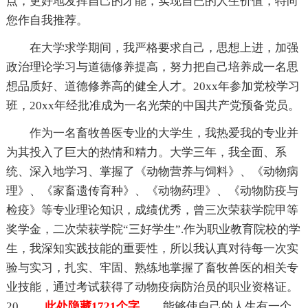
点，更好地发挥自己的才能，实现自已的人生价值，特向
您作自我推荐。
在大学求学期间，我严格要求自己，思想上进，加强
政治理论学习与道德修养提高，努力把自己培养成一名思
想品质好、道德修养高的健全人才。20xx年参加党校学习
班，20xx年经批准成为一名光荣的中国共产党预备党员。
作为一名畜牧兽医专业的大学生，我热爱我的专业并
为其投入了巨大的热情和精力。大学三年，我全面、系
统、深入地学习、掌握了《动物营养与饲料》、《动物病
理》、《家畜遗传育种》、《动物药理》、《动物防疫与
检疫》等专业理论知识，成绩优秀，曾三次荣获学院甲等
奖学金，二次荣获学院“三好学生”.作为职业教育院校的学
生，我深知实践技能的重要性，所以我认真对待每一次实
验与实习，扎实、牢固、熟练地掌握了畜牧兽医的相关专
业技能，通过考试获得了动物疫病防治员的职业资格证。
20
……此处隐藏1721个字……
能够使自己的人生有一个