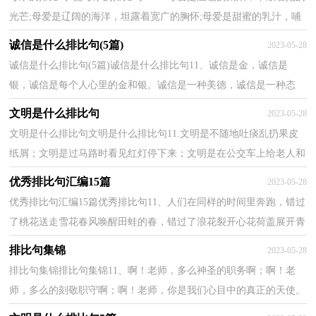
光芒;母爱是辽阔的海洋，坦露着宽广的胸怀;母爱是甜蜜的乳汁，哺
育着儿女茁壮地成长。 母爱是迷航的灯塔，指引着...
诚信是什么排比句(5篇)
2023-05-28
诚信是什么排比句(5篇)诚信是什么排比句11、诚信是金，诚信是
银，诚信是每个人心里的金和银。诚信是一种美德，诚信是一种态
度，诚信是我们的立足之本。2、诚信是高楼大厦的奠基石；是...
文明是什么排比句
2023-05-28
文明是什么排比句文明是什么排比句11.文明是不随地吐痰乱扔果皮
纸屑；文明是过马路时看见红灯停下来；文明是在公交车上给老人和
小孩让个座；文明是不骂人不打架不说脏话；文明是认...
优秀排比句汇编15篇
2023-05-28
优秀排比句汇编15篇优秀排比句11、人们在同样的时间里奔跑，错过
了桃花送走雪花春风唤醒田蛙的春，错过了浪花裂开心花荷盖展开青
霞的夏，错过了稻禾沾满金露树木寄走一封封枯叶的...
排比句集锦
2023-05-28
排比句集锦排比句集锦11、啊！老师，多么神圣的职务啊；啊！老
师，多么的刻敬职守啊；啊！老师，你是我们心目中的真正的天使。
2、老师可以拿脸做武器，来震慑自己的学生。老师可以拿脸做鲜