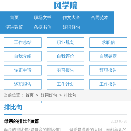
首页
职场文书
作文大全
合同范本
演讲致辞
条据书信
好词好句
工作总结
职业规划
求职信
自我介绍
自我评价
自我鉴定
转正申请
实习报告
辞职报告
述职报告
工作计划
工作报告
>
>
当前位置：
首页
好词好句
排比句
工作方案
排比句
母亲的排比句8篇
2023-05-28
母亲的排比句8篇母亲的排比句1 母爱是温暖的太阳，奉献着她的