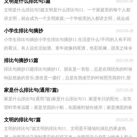
文明是什么排比句5篇
2023-05-28
花，...
文明是什么排比句5篇文明是什么排比句11、一个家庭里的每个人都
讲文明，就会成为一个文明家庭;一个学校里的人都讲文明，就会成
为一个文明学校;一个社会上的人都讲文明，就会形成...
小学生排比句摘抄
2023-05-28
小学生排比句摘抄小学生排比句摘抄11.生活是什么?不同的人有不同
的看法。有人说生活如酒。童年就像鸡尾酒，色彩斑斓，甜美之味令
人回味;青年就像冰镇的啤酒，色彩浓黑，清凉的同时...
排比句摘抄15篇
2023-05-28
排比句摘抄15篇排比句摘抄11、朋友是一首歌，总是在我忧伤的时候
响起悠扬的音乐;朋友是一盏灯，总是在我迷茫的时候照亮我前行;朋
友是一本书，总是在我困惑的时候让我找到答案。2...
家是什么排比句(通用7篇)
2023-05-28
家是什么排比句(通用7篇)家是什么排比句11. 家是冬日的阳光，在失
望时带来温暖；家是坚固的小船，在困难时驶向彼岸；家是拂面的春
风，在懦弱时带来希望。2. 家是什么？家是那一团炉火，大...
文明的排比句7篇
2023-05-28
文明的排比句7篇文明的排比句11、文明是不随地吐痰乱扔果皮纸