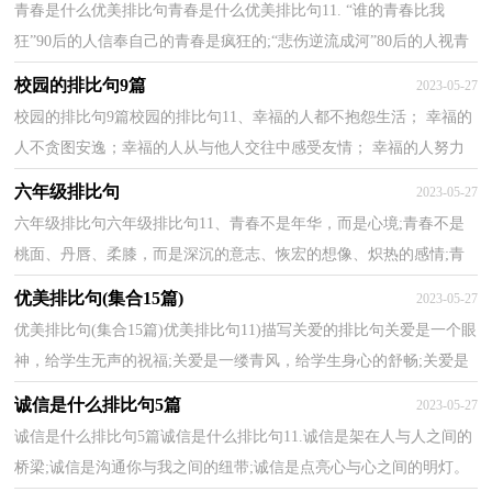
青春是什么优美排比句青春是什么优美排比句11. “谁的青春比我
狂”90后的人信奉自己的青春是疯狂的;“悲伤逆流成河”80后的人视青
春是悲伤的涌动;70后的人却没有真正把握住...
校园的排比句9篇
2023-05-27
校园的排比句9篇校园的排比句11、幸福的人都不抱怨生活； 幸福的
人不贪图安逸；幸福的人从与他人交往中感受友情； 幸福的人努力
勤奋工作；幸福的人有崇高的理想； 幸福的人愿意给自己...
六年级排比句
2023-05-27
六年级排比句六年级排比句11、青春不是年华，而是心境;青春不是
桃面、丹唇、柔膝，而是深沉的意志、恢宏的想像、炽热的感情;青
春是生命的深泉涌流。2、青春是握在手里的细沙，不...
优美排比句(集合15篇)
2023-05-27
优美排比句(集合15篇)优美排比句11)描写关爱的排比句关爱是一个眼
神，给学生无声的祝福;关爱是一缕青风，给学生身心的舒畅;关爱是
一场春雨，给学生心田的滋润;关爱是一句问侯，给学...
诚信是什么排比句5篇
2023-05-27
诚信是什么排比句5篇诚信是什么排比句11.诚信是架在人与人之间的
桥梁;诚信是沟通你与我之间的纽带;诚信是点亮心与心之间的明灯。