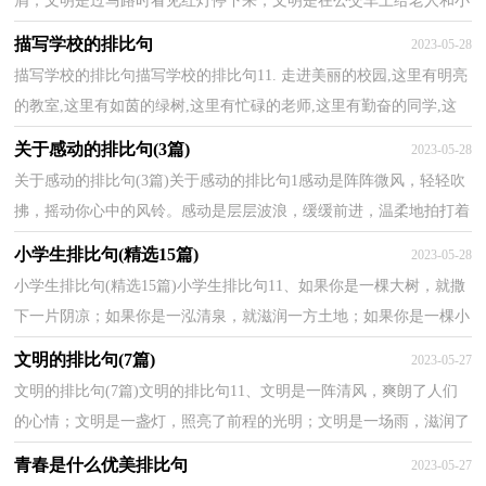
屑；文明是过马路时看见红灯停下来；文明是在公交车上给老人和小
孩让个座；文明是不骂人不打架不说脏话；文明是认真听...
描写学校的排比句
2023-05-28
描写学校的排比句描写学校的排比句11. 走进美丽的校园,这里有明亮
的教室,这里有如茵的绿树,这里有忙碌的老师,这里有勤奋的同学,这
里是理想放飞的地方,这里是未来国家栋梁的...
关于感动的排比句(3篇)
2023-05-28
关于感动的排比句(3篇)关于感动的排比句1感动是阵阵微风，轻轻吹
拂，摇动你心中的风铃。感动是层层波浪，缓缓前进，温柔地拍打着
心中的“石壁”。感动是悠悠回声，在心房中激荡，渐渐交...
小学生排比句(精选15篇)
2023-05-28
小学生排比句(精选15篇)小学生排比句11、如果你是一棵大树，就撒
下一片阴凉；如果你是一泓清泉，就滋润一方土地；如果你是一棵小
草，就增添一分绿意。如果你是一朵鲜花，就点缀一角夜空...
文明的排比句(7篇)
2023-05-27
文明的排比句(7篇)文明的排比句11、文明是一阵清风，爽朗了人们
的心情；文明是一盏灯，照亮了前程的光明；文明是一场雨，滋润了
干涸的心灵。2、文明礼仪象一盏灯，照亮了你我前行的道路...
青春是什么优美排比句
2023-05-27