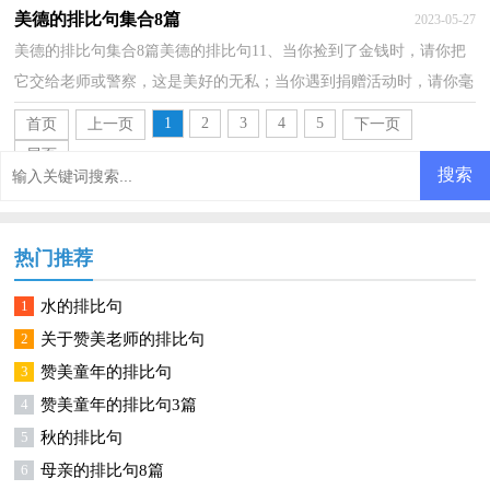
2.诚信是小朋友将拾到的一分钱放在警察叔叔...
美德的排比句集合8篇
2023-05-27
美德的排比句集合8篇美德的排比句11、当你捡到了金钱时，请你把
它交给老师或警察，这是美好的无私；当你遇到捐赠活动时，请你毫
不犹豫的帮助那些贫困的孩子，这是美好的奉献；当你看到...
1
2
3
4
5
首页
上一页
下一页
尾页
热门推荐
1
水的排比句
2
关于赞美老师的排比句
3
赞美童年的排比句
4
赞美童年的排比句3篇
5
秋的排比句
6
母亲的排比句8篇